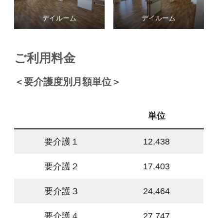
デイルーム
デイルーム
ご利用料金
＜要介護度別月額単位＞
単位
要介護１
12,438
要介護２
17,403
要介護３
24,464
要介護４
27,747